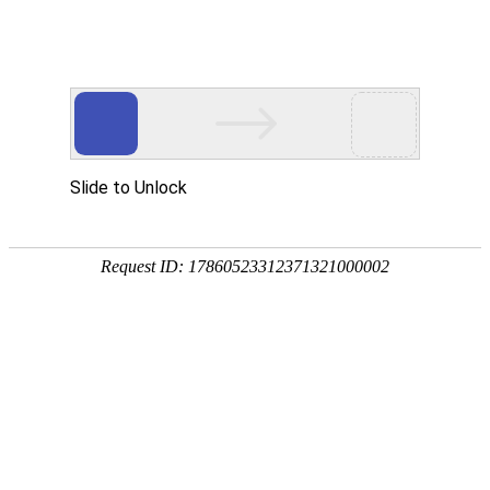
?
菜
单
行业动态
行业一手资料，最先知道
建站知识
网站设计
网站观点